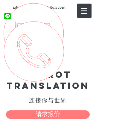
admin@parrot-translation.com
@myparrot.translate
081-401-3449
PARROT
TRANSLATION
连接你与世界
请求报价